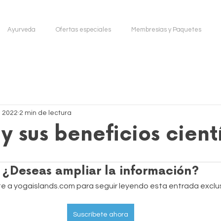
Ayurveda
Ofertas especiales
Membresías y Paquetes
n 2022
2 min de lectura
y sus beneficios cient
¿Deseas ampliar la información?
e a yogaislands.com para seguir leyendo esta entrada exclus
Suscríbete ahora