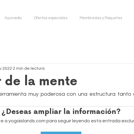
Ayurveda
Ofertas especiales
Membresías y Paquetes
v 2022
2 min de lectura
r de la mente
erramienta muy poderosa con una estructura tanto 
¿Deseas ampliar la información?
e a yogaislands.com para seguir leyendo esta entrada exclus