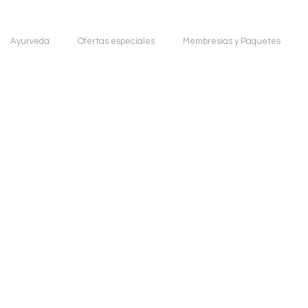
Ayurveda
Ofertas especiales
Membresías y Paquetes